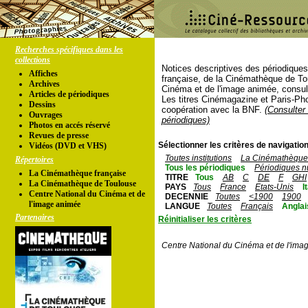
Recherches spécifiques dans les
collections
Notices descriptives des périodique
Affiches
française, de la Cinémathèque de To
Archives
Cinéma et de l'image animée, consul
Articles de périodiques
Les titres Cinémagazine et Paris-Ph
Dessins
coopération avec la BNF.
(Consulter 
Ouvrages
périodiques)
Photos en accés réservé
Revues de presse
Sélectionner les critères de navigation
Vidéos (DVD et VHS)
Toutes institutions
La Cinémathèque 
Répertoires
Tous les périodiques
Périodiques n
La Cinémathèque française
TITRE
Tous
AB
C
DE
F
GHI
La Cinémathèque de Toulouse
PAYS
Tous
France
Etats-Unis
I
Centre National du Cinéma et de
DECENNIE
Toutes
<1900
1900
l'image animée
LANGUE
Toutes
Français
Anglai
Partenaires
Réinitialiser les critères
Centre National du Cinéma et de l'ima