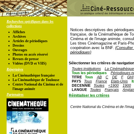
Recherches spécifiques dans les
collections
Notices descriptives des périodique
Affiches
française, de la Cinémathèque de To
Archives
Cinéma et de l'image animée, consul
Articles de périodiques
Les titres Cinémagazine et Paris-Ph
Dessins
coopération avec la BNF.
(Consulter 
Ouvrages
périodiques)
Photos en accés réservé
Revues de presse
Sélectionner les critères de navigation
Vidéos (DVD et VHS)
Toutes institutions
La Cinémathèque 
Répertoires
Tous les périodiques
Périodiques n
La Cinémathèque française
TITRE
Tous
AB
C
DE
F
GHI
La Cinémathèque de Toulouse
PAYS
Tous
France
Etats-Unis
I
Centre National du Cinéma et de
DECENNIE
Toutes
<1900
1900
l'image animée
LANGUE
Toutes
Français
Anglai
Partenaires
Réinitialiser les critères
Centre National du Cinéma et de l'ima