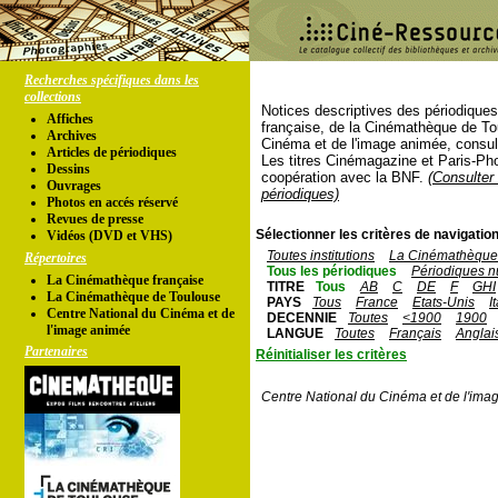
Recherches spécifiques dans les
collections
Notices descriptives des périodique
Affiches
française, de la Cinémathèque de To
Archives
Cinéma et de l'image animée, consul
Articles de périodiques
Les titres Cinémagazine et Paris-Ph
Dessins
coopération avec la BNF.
(Consulter 
Ouvrages
périodiques)
Photos en accés réservé
Revues de presse
Sélectionner les critères de navigation
Vidéos (DVD et VHS)
Toutes institutions
La Cinémathèque 
Répertoires
Tous les périodiques
Périodiques n
La Cinémathèque française
TITRE
Tous
AB
C
DE
F
GHI
La Cinémathèque de Toulouse
PAYS
Tous
France
Etats-Unis
I
Centre National du Cinéma et de
DECENNIE
Toutes
<1900
1900
l'image animée
LANGUE
Toutes
Français
Anglai
Partenaires
Réinitialiser les critères
Centre National du Cinéma et de l'ima