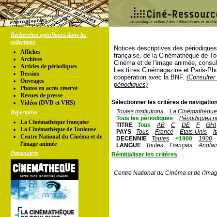
Recherches spécifiques dans les
collections
Notices descriptives des périodique
Affiches
française, de la Cinémathèque de To
Archives
Cinéma et de l'image animée, consul
Articles de périodiques
Les titres Cinémagazine et Paris-Ph
Dessins
coopération avec la BNF.
(Consulter 
Ouvrages
périodiques)
Photos en accés réservé
Revues de presse
Sélectionner les critères de navigation
Vidéos (DVD et VHS)
Toutes institutions
La Cinémathèque 
Répertoires
Tous les périodiques
Périodiques n
La Cinémathèque française
TITRE
Tous
AB
C
DE
F
GHI
La Cinémathèque de Toulouse
PAYS
Tous
France
Etats-Unis
I
Centre National du Cinéma et de
DECENNIE
Toutes
<1900
1900
l'image animée
LANGUE
Toutes
Français
Anglai
Partenaires
Réinitialiser les critères
Centre National du Cinéma et de l'ima