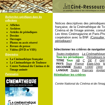
Recherches spécifiques dans les
collections
Notices descriptives des périodique
Affiches
française, de la Cinémathèque de To
Archives
Cinéma et de l'image animée, consul
Articles de périodiques
Les titres Cinémagazine et Paris-Ph
Dessins
coopération avec la BNF.
(Consulter 
Ouvrages
périodiques)
Photos en accés réservé
Revues de presse
Sélectionner les critères de navigation
Vidéos (DVD et VHS)
Toutes institutions
La Cinémathèque 
Répertoires
Tous les périodiques
Périodiques n
La Cinémathèque française
TITRE
Tous
AB
C
DE
F
GHI
La Cinémathèque de Toulouse
PAYS
Tous
France
Etats-Unis
I
Centre National du Cinéma et de
DECENNIE
Toutes
<1900
1900
l'image animée
LANGUE
Toutes
Français
Anglai
Partenaires
Réinitialiser les critères
Centre National du Cinéma et de l'ima