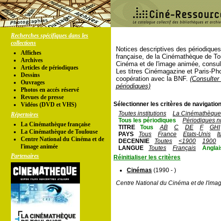
Recherches spécifiques dans les
collections
Notices descriptives des périodique
Affiches
française, de la Cinémathèque de To
Archives
Cinéma et de l'image animée, consul
Articles de périodiques
Les titres Cinémagazine et Paris-Ph
Dessins
coopération avec la BNF.
(Consulter 
Ouvrages
périodiques)
Photos en accés réservé
Revues de presse
Sélectionner les critères de navigation
Vidéos (DVD et VHS)
Toutes institutions
La Cinémathèque 
Répertoires
Tous les périodiques
Périodiques n
La Cinémathèque française
TITRE
Tous
AB
C
DE
F
GHI
La Cinémathèque de Toulouse
PAYS
Tous
France
Etats-Unis
I
Centre National du Cinéma et de
DECENNIE
Toutes
<1900
1900
l'image animée
LANGUE
Toutes
Français
Anglai
Partenaires
Réinitialiser les critères
Cinémas
(1990 - )
Centre National du Cinéma et de l'ima