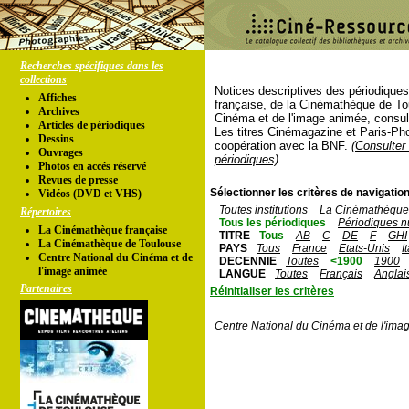
Recherches spécifiques dans les
collections
Notices descriptives des périodique
Affiches
française, de la Cinémathèque de To
Archives
Cinéma et de l'image animée, consul
Articles de périodiques
Les titres Cinémagazine et Paris-Ph
Dessins
coopération avec la BNF.
(Consulter 
Ouvrages
périodiques)
Photos en accés réservé
Revues de presse
Sélectionner les critères de navigation
Vidéos (DVD et VHS)
Toutes institutions
La Cinémathèque 
Répertoires
Tous les périodiques
Périodiques n
La Cinémathèque française
TITRE
Tous
AB
C
DE
F
GHI
La Cinémathèque de Toulouse
PAYS
Tous
France
Etats-Unis
I
Centre National du Cinéma et de
DECENNIE
Toutes
<1900
1900
l'image animée
LANGUE
Toutes
Français
Anglai
Partenaires
Réinitialiser les critères
Centre National du Cinéma et de l'ima