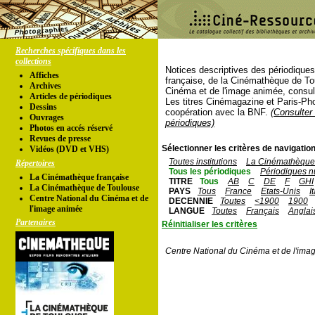
Recherches spécifiques dans les
collections
Notices descriptives des périodique
Affiches
française, de la Cinémathèque de To
Archives
Cinéma et de l'image animée, consul
Articles de périodiques
Les titres Cinémagazine et Paris-Ph
Dessins
coopération avec la BNF.
(Consulter 
Ouvrages
périodiques)
Photos en accés réservé
Revues de presse
Sélectionner les critères de navigation
Vidéos (DVD et VHS)
Toutes institutions
La Cinémathèque 
Répertoires
Tous les périodiques
Périodiques n
La Cinémathèque française
TITRE
Tous
AB
C
DE
F
GHI
La Cinémathèque de Toulouse
PAYS
Tous
France
Etats-Unis
I
Centre National du Cinéma et de
DECENNIE
Toutes
<1900
1900
l'image animée
LANGUE
Toutes
Français
Anglai
Partenaires
Réinitialiser les critères
Centre National du Cinéma et de l'ima