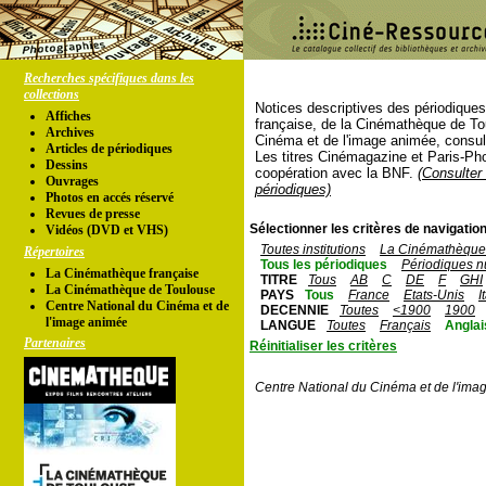
Recherches spécifiques dans les
collections
Notices descriptives des périodique
Affiches
française, de la Cinémathèque de To
Archives
Cinéma et de l'image animée, consul
Articles de périodiques
Les titres Cinémagazine et Paris-Ph
Dessins
coopération avec la BNF.
(Consulter 
Ouvrages
périodiques)
Photos en accés réservé
Revues de presse
Sélectionner les critères de navigation
Vidéos (DVD et VHS)
Toutes institutions
La Cinémathèque 
Répertoires
Tous les périodiques
Périodiques n
La Cinémathèque française
TITRE
Tous
AB
C
DE
F
GHI
La Cinémathèque de Toulouse
PAYS
Tous
France
Etats-Unis
I
Centre National du Cinéma et de
DECENNIE
Toutes
<1900
1900
l'image animée
LANGUE
Toutes
Français
Anglai
Partenaires
Réinitialiser les critères
Centre National du Cinéma et de l'ima