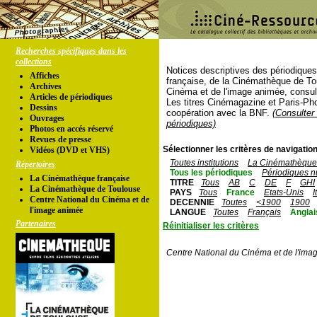
Recherches spécifiques dans les
collections
Notices descriptives des périodique
Affiches
française, de la Cinémathèque de To
Archives
Cinéma et de l'image animée, consul
Articles de périodiques
Les titres Cinémagazine et Paris-Ph
Dessins
coopération avec la BNF.
(Consulter 
Ouvrages
périodiques)
Photos en accés réservé
Revues de presse
Sélectionner les critères de navigation
Vidéos (DVD et VHS)
Toutes institutions
La Cinémathèque 
Répertoires
Tous les périodiques
Périodiques n
La Cinémathèque française
TITRE
Tous
AB
C
DE
F
GHI
La Cinémathèque de Toulouse
PAYS
Tous
France
Etats-Unis
I
Centre National du Cinéma et de
DECENNIE
Toutes
<1900
1900
l'image animée
LANGUE
Toutes
Français
Anglai
Partenaires
Réinitialiser les critères
Centre National du Cinéma et de l'ima