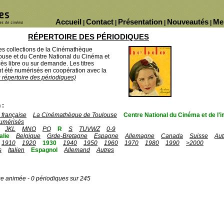
Accueil
Contact
Présentation
Nouveautés
Me
|
|
|
|
RÉPERTOIRE DES PÉRIODIQUES
des collections de la Cinémathèque
ouse et du Centre National du Cinéma et
ès libre ou sur demande. Les titres
 été numérisés en coopération avec la
u répertoire des périodiques)
 :
française
La Cinémathèque de Toulouse
Centre National du Cinéma et de l
umérisés
JKL
MNO
PQ
R
S
TUVWZ
0-9
talie
Belgique
Grde-Bretagne
Espagne
Allemagne
Canada
Suisse
Aut
1910
1920
1930
1940
1950
1960
1970
1980
1990
>2000
s
Italien
Espagnol
Allemand
Autres
ge animée - 0 périodiques sur 245