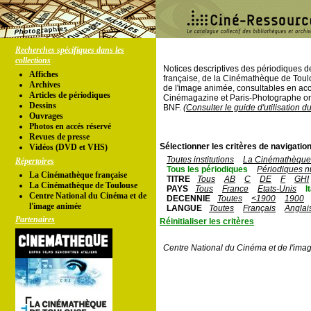
Recherches spécifiques dans les
collections
Notices descriptives des périodiques 
Affiches
française, de la Cinémathèque de Toul
Archives
de l'image animée, consultables en acc
Articles de périodiques
Cinémagazine et Paris-Photographe ont
Dessins
BNF.
(Consulter le guide d'utilisation d
Ouvrages
Photos en accés réservé
Revues de presse
Sélectionner les critères de navigation
Vidéos (DVD et VHS)
Toutes institutions
La Cinémathèque 
Répertoires
Tous les périodiques
Périodiques n
La Cinémathèque française
TITRE
Tous
AB
C
DE
F
GHI
La Cinémathèque de Toulouse
PAYS
Tous
France
Etats-Unis
I
Centre National du Cinéma et de
DECENNIE
Toutes
<1900
1900
l'image animée
LANGUE
Toutes
Français
Anglai
Partenaires
Réinitialiser les critères
Centre National du Cinéma et de l'ima