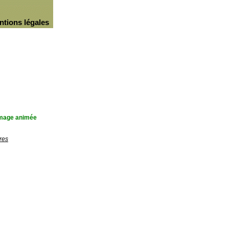
ntions légales
'image animée
res