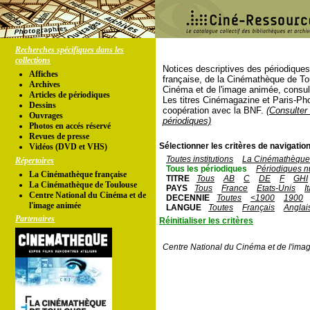
Recherches spécifiques dans les
collections
Notices descriptives des périodique
Affiches
française, de la Cinémathèque de To
Archives
Cinéma et de l'image animée, consul
Articles de périodiques
Les titres Cinémagazine et Paris-Ph
Dessins
coopération avec la BNF.
(Consulter 
Ouvrages
périodiques)
Photos en accés réservé
Revues de presse
Sélectionner les critères de navigation
Vidéos (DVD et VHS)
Toutes institutions
La Cinémathèque 
Répertoires
Tous les périodiques
Périodiques n
La Cinémathèque française
TITRE
Tous
AB
C
DE
F
GHI
La Cinémathèque de Toulouse
PAYS
Tous
France
Etats-Unis
I
Centre National du Cinéma et de
DECENNIE
Toutes
<1900
1900
l'image animée
LANGUE
Toutes
Français
Anglai
Partenaires
Réinitialiser les critères
Centre National du Cinéma et de l'ima