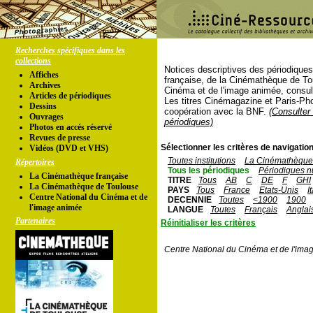
Recherches spécifiques dans les
collections
Notices descriptives des périodique
Affiches
française, de la Cinémathèque de To
Archives
Cinéma et de l'image animée, consul
Articles de périodiques
Les titres Cinémagazine et Paris-Ph
Dessins
coopération avec la BNF.
(Consulter 
Ouvrages
périodiques)
Photos en accés réservé
Revues de presse
Sélectionner les critères de navigation
Vidéos (DVD et VHS)
Toutes institutions
La Cinémathèque 
Répertoires
Tous les périodiques
Périodiques n
La Cinémathèque française
TITRE
Tous
AB
C
DE
F
GHI
La Cinémathèque de Toulouse
PAYS
Tous
France
Etats-Unis
I
Centre National du Cinéma et de
DECENNIE
Toutes
<1900
1900
l'image animée
LANGUE
Toutes
Français
Anglai
Partenaires
Réinitialiser les critères
Centre National du Cinéma et de l'ima