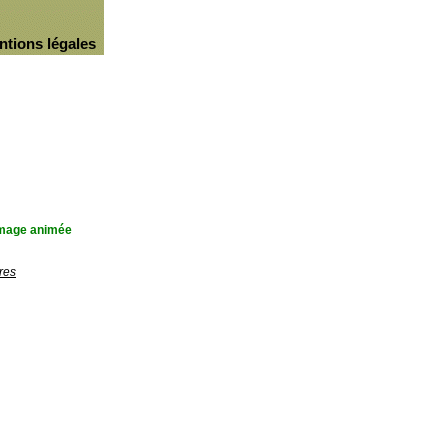
ntions légales
'image animée
res