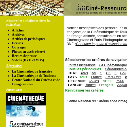
Recherches spécifiques dans les
collections
Notices descriptives des périodiques 
Affiches
française, de la Cinémathèque de Toul
Archives
de l'image animée, consultables en acc
Articles de périodiques
Cinémagazine et Paris-Photographe ont
Dessins
BNF.
(Consulter le guide d'utilisation d
Ouvrages
Photos en accés réservé
Revues de presse
Sélectionner les critères de navigation
Vidéos (DVD et VHS)
Toutes institutions
La Cinémathèque 
Répertoires
Tous les périodiques
Périodiques n
La Cinémathèque française
TITRE
Tous
AB
C
DE
F
GHI
La Cinémathèque de Toulouse
PAYS
Tous
France
Etats-Unis
I
Centre National du Cinéma et de
DECENNIE
Toutes
<1900
1900
l'image animée
LANGUE
Toutes
Français
Angla
Partenaires
Réinitialiser les critères
Centre National du Cinéma et de l'ima