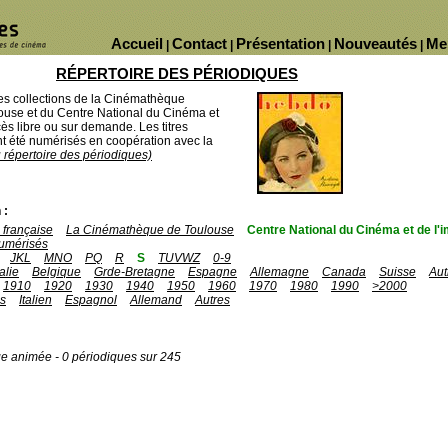
Accueil
Contact
Présentation
Nouveautés
Me
|
|
|
|
RÉPERTOIRE DES PÉRIODIQUES
des collections de la Cinémathèque
ouse et du Centre National du Cinéma et
ès libre ou sur demande. Les titres
 été numérisés en coopération avec la
u répertoire des périodiques)
 :
française
La Cinémathèque de Toulouse
Centre National du Cinéma et de l
umérisés
JKL
MNO
PQ
R
S
TUVWZ
0-9
talie
Belgique
Grde-Bretagne
Espagne
Allemagne
Canada
Suisse
Aut
1910
1920
1930
1940
1950
1960
1970
1980
1990
>2000
is
Italien
Espagnol
Allemand
Autres
ge animée - 0 périodiques sur 245