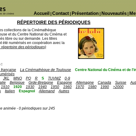
Accueil
Contact
Présentation
Nouveautés
Me
|
|
|
|
RÉPERTOIRE DES PÉRIODIQUES
des collections de la Cinémathèque
ouse et du Centre National du Cinéma et
ès libre ou sur demande. Les titres
 été numérisés en coopération avec la
u répertoire des périodiques)
 :
française
La Cinémathèque de Toulouse
Centre National du Cinéma et de l
umérisés
JKL
MNO
PQ
R
S
TUVWZ
0-9
talie
Belgique
Grde-Bretagne
Espagne
Allemagne
Canada
Suisse
Aut
1910
1920
1930
1940
1950
1960
1970
1980
1990
>2000
s
Italien
Espagnol
Allemand
Autres
ge animée - 0 périodiques sur 245