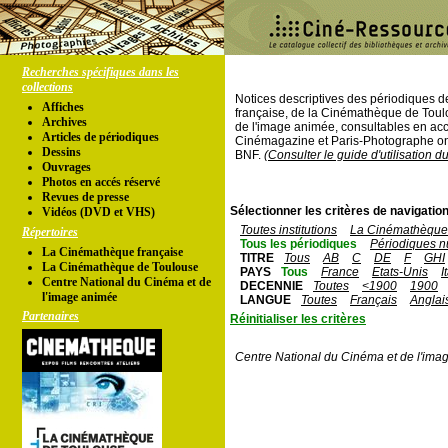
Recherches spécifiques dans les
collections
Notices descriptives des périodiques 
Affiches
française, de la Cinémathèque de Toul
Archives
de l'image animée, consultables en acc
Articles de périodiques
Cinémagazine et Paris-Photographe ont
Dessins
BNF.
(Consulter le guide d'utilisation d
Ouvrages
Photos en accés réservé
Revues de presse
Sélectionner les critères de navigation
Vidéos (DVD et VHS)
Toutes institutions
La Cinémathèque 
Répertoires
Tous les périodiques
Périodiques n
La Cinémathèque française
TITRE
Tous
AB
C
DE
F
GHI
La Cinémathèque de Toulouse
PAYS
Tous
France
Etats-Unis
I
Centre National du Cinéma et de
DECENNIE
Toutes
<1900
1900
l'image animée
LANGUE
Toutes
Français
Anglai
Partenaires
Réinitialiser les critères
Centre National du Cinéma et de l'ima