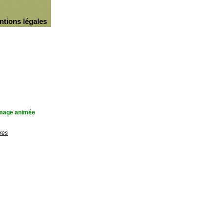
ntions légales
'image animée
res