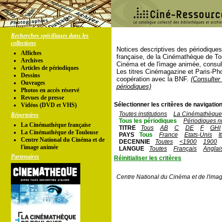
Recherches spécifiques dans les
collections
Notices descriptives des périodique
Affiches
française, de la Cinémathèque de To
Archives
Cinéma et de l'image animée, consul
Articles de périodiques
Les titres Cinémagazine et Paris-Ph
Dessins
coopération avec la BNF.
(Consulter 
Ouvrages
périodiques)
Photos en accés réservé
Revues de presse
Sélectionner les critères de navigation
Vidéos (DVD et VHS)
Toutes institutions
La Cinémathèque 
Répertoires
Tous les périodiques
Périodiques n
La Cinémathèque française
TITRE
Tous
AB
C
DE
F
GHI
La Cinémathèque de Toulouse
PAYS
Tous
France
Etats-Unis
I
Centre National du Cinéma et de
DECENNIE
Toutes
<1900
1900
l'image animée
LANGUE
Toutes
Français
Anglai
Partenaires
Réinitialiser les critères
Centre National du Cinéma et de l'ima