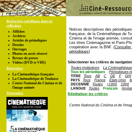
Recherches spécifiques dans les
collections
Notices descriptives des périodique
Affiches
française, de la Cinémathèque de To
Archives
Cinéma et de l'image animée, consul
Articles de périodiques
Les titres Cinémagazine et Paris-Ph
Dessins
coopération avec la BNF.
(Consulter 
Ouvrages
périodiques)
Photos en accés réservé
Revues de presse
Sélectionner les critères de navigation
Vidéos (DVD et VHS)
Toutes institutions
La Cinémathèque 
Répertoires
Tous les périodiques
Périodiques n
La Cinémathèque française
TITRE
Tous
AB
C
DE
F
GHI
La Cinémathèque de Toulouse
PAYS
Tous
France
Etats-Unis
I
Centre National du Cinéma et de
DECENNIE
Toutes
<1900
1900
l'image animée
LANGUE
Toutes
Français
Angla
Partenaires
Réinitialiser les critères
Centre National du Cinéma et de l'ima