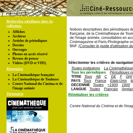
Recherches spécifiques dans les
collections
Notices descriptives des périodiques 
Affiches
française, de la Cinémathèque de Toul
Archives
de l'image animée, consultables en acc
Articles de périodiques
Cinémagazine et Paris-Photographe ont
Dessins
BNF.
(Consulter le guide d'utilisation d
Ouvrages
Photos en accés réservé
Revues de presse
Sélectionner les critères de navigation
Vidéos (DVD et VHS)
Toutes institutions
La Cinémathèque 
Répertoires
Tous les périodiques
Périodiques n
La Cinémathèque française
TITRE
Tous
AB
C
DE
F
GHI
La Cinémathèque de Toulouse
PAYS
Tous
France
Etats-Unis
I
Centre National du Cinéma et de
DECENNIE
Toutes
<1900
1900
l'image animée
LANGUE
Toutes
Français
Anglai
Partenaires
Réinitialiser les critères
Centre National du Cinéma et de l'ima