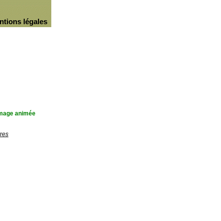
ntions légales
'image animée
res