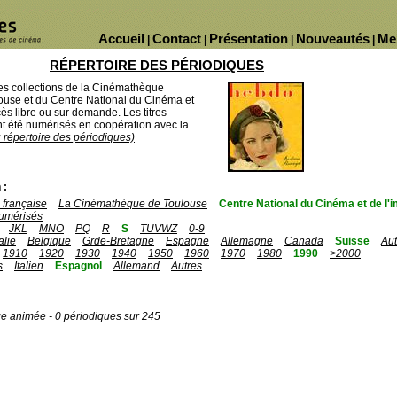
Accueil
Contact
Présentation
Nouveautés
Me
|
|
|
|
RÉPERTOIRE DES PÉRIODIQUES
des collections de la Cinémathèque
ouse et du Centre National du Cinéma et
ès libre ou sur demande. Les titres
 été numérisés en coopération avec la
u répertoire des périodiques)
 :
française
La Cinémathèque de Toulouse
Centre National du Cinéma et de l
umérisés
JKL
MNO
PQ
R
S
TUVWZ
0-9
talie
Belgique
Grde-Bretagne
Espagne
Allemagne
Canada
Suisse
Aut
1910
1920
1930
1940
1950
1960
1970
1980
1990
>2000
s
Italien
Espagnol
Allemand
Autres
ge animée - 0 périodiques sur 245