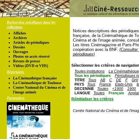
Recherches spécifiques dans les
collections
Notices descriptives des périodique
Affiches
française, de la Cinémathèque de To
Archives
Cinéma et de l'image animée, consul
Articles de périodiques
Les titres Cinémagazine et Paris-Ph
Dessins
coopération avec la BNF.
(Consulter 
Ouvrages
périodiques)
Photos en accés réservé
Revues de presse
Sélectionner les critères de navigation
Vidéos (DVD et VHS)
Toutes institutions
La Cinémathèque 
Répertoires
Tous les périodiques
Périodiques n
La Cinémathèque française
TITRE
Tous
AB
C
DE
F
GHI
La Cinémathèque de Toulouse
PAYS
Tous
France
Etats-Unis
I
Centre National du Cinéma et de
DECENNIE
Toutes
<1900
1900
l'image animée
LANGUE
Toutes
Français
Angla
Partenaires
Réinitialiser les critères
Centre National du Cinéma et de l'ima