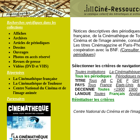
Recherches spécifiques dans les
collections
Notices descriptives des périodique
Affiches
française, de la Cinémathèque de To
Archives
Cinéma et de l'image animée, consul
Articles de périodiques
Les titres Cinémagazine et Paris-Ph
Dessins
coopération avec la BNF.
(Consulter 
Ouvrages
périodiques)
Photos en accés réservé
Revues de presse
Sélectionner les critères de navigation
Vidéos (DVD et VHS)
Toutes institutions
La Cinémathèque 
Répertoires
Tous les périodiques
Périodiques n
La Cinémathèque française
TITRE
Tous
AB
C
DE
F
GHI
La Cinémathèque de Toulouse
PAYS
Tous
France
Etats-Unis
I
Centre National du Cinéma et de
DECENNIE
Toutes
<1900
1900
l'image animée
LANGUE
Toutes
Français
Angla
Partenaires
Réinitialiser les critères
Centre National du Cinéma et de l'ima