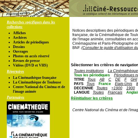
Recherches spécifiques dans les
collections
Notices descriptives des périodiques 
Affiches
française, de la Cinémathèque de Toul
Archives
de l'image animée, consultables en acc
Articles de périodiques
Cinémagazine et Paris-Photographe ont
Dessins
BNF.
(Consulter le guide d'utilisation d
Ouvrages
Photos en accés réservé
Revues de presse
Sélectionner les critères de navigation
Vidéos (DVD et VHS)
Toutes institutions
La Cinémathèque 
Répertoires
Tous les périodiques
Périodiques n
La Cinémathèque française
TITRE
Tous
AB
C
DE
F
GHI
La Cinémathèque de Toulouse
PAYS
Tous
France
Etats-Unis
I
Centre National du Cinéma et de
DECENNIE
Toutes
<1900
1900
l'image animée
LANGUE
Toutes
Français
Anglai
Partenaires
Réinitialiser les critères
Centre National du Cinéma et de l'ima