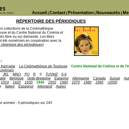
Accueil
Contact
Présentation
Nouveautés
Me
|
|
|
|
RÉPERTOIRE DES PÉRIODIQUES
des collections de la Cinémathèque
ouse et du Centre National du Cinéma et
ès libre ou sur demande. Les titres
 été numérisés en coopération avec la
u répertoire des périodiques)
 :
française
La Cinémathèque de Toulouse
Centre National du Cinéma et de l
umérisés
JKL
MNO
PQ
R
S
TUVWZ
0-9
talie
Belgique
Grde-Bretagne
Espagne
Allemagne
Canada
Suisse
Aut
1910
1920
1930
1940
1950
1960
1970
1980
1990
>2000
s
Italien
Espagnol
Allemand
Autres
ge animée - 0 périodiques sur 245