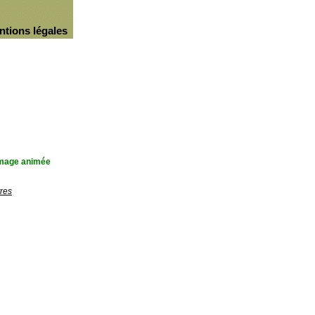
ntions légales
'image animée
res