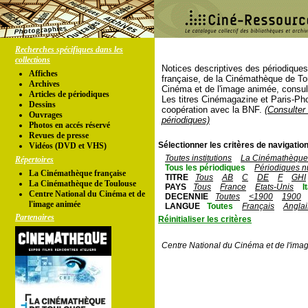
Recherches spécifiques dans les
collections
Notices descriptives des périodique
Affiches
française, de la Cinémathèque de To
Archives
Cinéma et de l'image animée, consul
Articles de périodiques
Les titres Cinémagazine et Paris-Ph
Dessins
coopération avec la BNF.
(Consulter 
Ouvrages
périodiques)
Photos en accés réservé
Revues de presse
Sélectionner les critères de navigation
Vidéos (DVD et VHS)
Toutes institutions
La Cinémathèque 
Répertoires
Tous les périodiques
Périodiques n
La Cinémathèque française
TITRE
Tous
AB
C
DE
F
GHI
La Cinémathèque de Toulouse
PAYS
Tous
France
Etats-Unis
I
Centre National du Cinéma et de
DECENNIE
Toutes
<1900
1900
l'image animée
LANGUE
Toutes
Français
Anglai
Partenaires
Réinitialiser les critères
Centre National du Cinéma et de l'ima