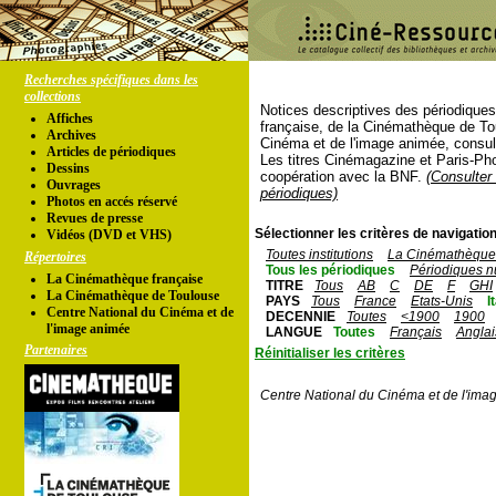
Recherches spécifiques dans les
collections
Notices descriptives des périodique
Affiches
française, de la Cinémathèque de To
Archives
Cinéma et de l'image animée, consul
Articles de périodiques
Les titres Cinémagazine et Paris-Ph
Dessins
coopération avec la BNF.
(Consulter 
Ouvrages
périodiques)
Photos en accés réservé
Revues de presse
Sélectionner les critères de navigation
Vidéos (DVD et VHS)
Toutes institutions
La Cinémathèque 
Répertoires
Tous les périodiques
Périodiques n
La Cinémathèque française
TITRE
Tous
AB
C
DE
F
GHI
La Cinémathèque de Toulouse
PAYS
Tous
France
Etats-Unis
I
Centre National du Cinéma et de
DECENNIE
Toutes
<1900
1900
l'image animée
LANGUE
Toutes
Français
Anglai
Partenaires
Réinitialiser les critères
Centre National du Cinéma et de l'ima