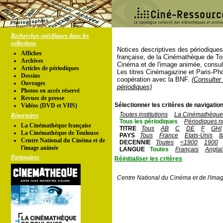
Recherches spécifiques dans les
collections
Notices descriptives des périodique
Affiches
française, de la Cinémathèque de To
Archives
Cinéma et de l'image animée, consul
Articles de périodiques
Les titres Cinémagazine et Paris-Ph
Dessins
coopération avec la BNF.
(Consulter 
Ouvrages
périodiques)
Photos en accés réservé
Revues de presse
Sélectionner les critères de navigation
Vidéos (DVD et VHS)
Toutes institutions
La Cinémathèque 
Répertoires
Tous les périodiques
Périodiques n
La Cinémathèque française
TITRE
Tous
AB
C
DE
F
GHI
La Cinémathèque de Toulouse
PAYS
Tous
France
Etats-Unis
I
Centre National du Cinéma et de
DECENNIE
Toutes
<1900
1900
l'image animée
LANGUE
Toutes
Français
Anglai
Partenaires
Réinitialiser les critères
Centre National du Cinéma et de l'ima