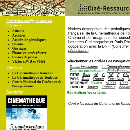
Recherches spécifiques dans les
collections
Notices descriptives des périodique
Affiches
française, de la Cinémathèque de To
Archives
Cinéma et de l'image animée, consul
Articles de périodiques
Les titres Cinémagazine et Paris-Ph
Dessins
coopération avec la BNF.
(Consulter 
Ouvrages
périodiques)
Photos en accés réservé
Revues de presse
Sélectionner les critères de navigation
Vidéos (DVD et VHS)
Toutes institutions
La Cinémathèque 
Répertoires
Tous les périodiques
Périodiques n
La Cinémathèque française
TITRE
Tous
AB
C
DE
F
GHI
La Cinémathèque de Toulouse
PAYS
Tous
France
Etats-Unis
I
Centre National du Cinéma et de
DECENNIE
Toutes
<1900
1900
l'image animée
LANGUE
Toutes
Français
Anglai
Partenaires
Réinitialiser les critères
Centre National du Cinéma et de l'ima