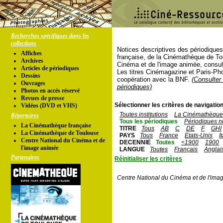
Recherches spécifiques dans les
collections
Notices descriptives des périodique
Affiches
française, de la Cinémathèque de To
Archives
Cinéma et de l'image animée, consul
Articles de périodiques
Les titres Cinémagazine et Paris-Ph
Dessins
coopération avec la BNF.
(Consulter 
Ouvrages
périodiques)
Photos en accés réservé
Revues de presse
Sélectionner les critères de navigation
Vidéos (DVD et VHS)
Toutes institutions
La Cinémathèque 
Répertoires
Tous les périodiques
Périodiques n
La Cinémathèque française
TITRE
Tous
AB
C
DE
F
GHI
La Cinémathèque de Toulouse
PAYS
Tous
France
Etats-Unis
I
Centre National du Cinéma et de
DECENNIE
Toutes
<1900
1900
l'image animée
LANGUE
Toutes
Français
Anglai
Partenaires
Réinitialiser les critères
Centre National du Cinéma et de l'ima