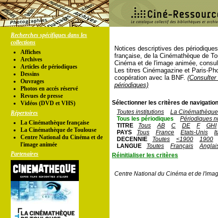
Recherches spécifiques dans les
collections
Notices descriptives des périodique
Affiches
française, de la Cinémathèque de To
Archives
Cinéma et de l'image animée, consul
Articles de périodiques
Les titres Cinémagazine et Paris-Ph
Dessins
coopération avec la BNF.
(Consulter 
Ouvrages
périodiques)
Photos en accés réservé
Revues de presse
Sélectionner les critères de navigation
Vidéos (DVD et VHS)
Toutes institutions
La Cinémathèque 
Répertoires
Tous les périodiques
Périodiques n
La Cinémathèque française
TITRE
Tous
AB
C
DE
F
GHI
La Cinémathèque de Toulouse
PAYS
Tous
France
Etats-Unis
I
Centre National du Cinéma et de
DECENNIE
Toutes
<1900
1900
l'image animée
LANGUE
Toutes
Français
Anglai
Partenaires
Réinitialiser les critères
Centre National du Cinéma et de l'ima