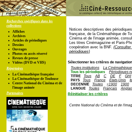
Recherches spécifiques dans les
collections
Notices descriptives des périodique
Affiches
française, de la Cinémathèque de To
Archives
Cinéma et de l'image animée, consul
Articles de périodiques
Les titres Cinémagazine et Paris-Ph
Dessins
coopération avec la BNF.
(Consulter 
Ouvrages
périodiques)
Photos en accés réservé
Revues de presse
Sélectionner les critères de navigation
Vidéos (DVD et VHS)
Toutes institutions
La Cinémathèque 
Répertoires
Tous les périodiques
Périodiques n
La Cinémathèque française
TITRE
Tous
AB
C
DE
F
GHI
La Cinémathèque de Toulouse
PAYS
Tous
France
Etats-Unis
I
Centre National du Cinéma et de
DECENNIE
Toutes
<1900
1900
l'image animée
LANGUE
Toutes
Français
Anglai
Partenaires
Réinitialiser les critères
Centre National du Cinéma et de l'ima