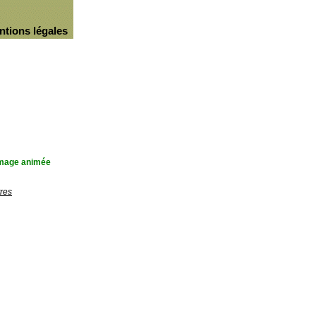
ntions légales
'image animée
res