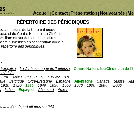
Accueil
Contact
Présentation
Nouveautés
Me
|
|
|
|
RÉPERTOIRE DES PÉRIODIQUES
des collections de la Cinémathèque
ouse et du Centre National du Cinéma et
ès libre ou sur demande. Les titres
 été numérisés en coopération avec la
u répertoire des périodiques)
 :
française
La Cinémathèque de Toulouse
Centre National du Cinéma et de l
umérisés
JKL
MNO
PQ
R
S
TUVWZ
0-9
talie
Belgique
Grde-Bretagne
Espagne
Allemagne
Canada
Suisse
Aut
1910
1920
1930
1940
1950
1960
1970
1980
1990
>2000
s
Italien
Espagnol
Allemand
Autres
ge animée - 0 périodiques sur 245