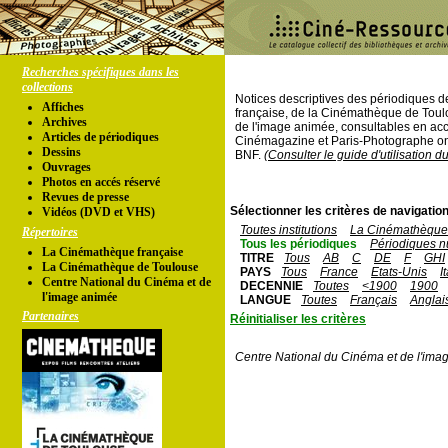
Recherches spécifiques dans les
collections
Notices descriptives des périodiques 
Affiches
française, de la Cinémathèque de Toul
Archives
de l'image animée, consultables en acc
Articles de périodiques
Cinémagazine et Paris-Photographe ont
Dessins
BNF.
(Consulter le guide d'utilisation d
Ouvrages
Photos en accés réservé
Revues de presse
Sélectionner les critères de navigation
Vidéos (DVD et VHS)
Toutes institutions
La Cinémathèque 
Répertoires
Tous les périodiques
Périodiques n
La Cinémathèque française
TITRE
Tous
AB
C
DE
F
GHI
La Cinémathèque de Toulouse
PAYS
Tous
France
Etats-Unis
I
Centre National du Cinéma et de
DECENNIE
Toutes
<1900
1900
l'image animée
LANGUE
Toutes
Français
Anglai
Partenaires
Réinitialiser les critères
Centre National du Cinéma et de l'ima