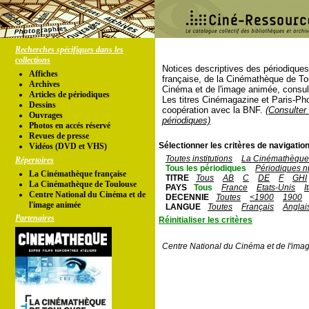
Recherches spécifiques dans les
collections
Notices descriptives des périodique
Affiches
française, de la Cinémathèque de To
Archives
Cinéma et de l'image animée, consul
Articles de périodiques
Les titres Cinémagazine et Paris-Ph
Dessins
coopération avec la BNF.
(Consulter 
Ouvrages
périodiques)
Photos en accés réservé
Revues de presse
Sélectionner les critères de navigation
Vidéos (DVD et VHS)
Toutes institutions
La Cinémathèque 
Répertoires
Tous les périodiques
Périodiques n
La Cinémathèque française
TITRE
Tous
AB
C
DE
F
GHI
La Cinémathèque de Toulouse
PAYS
Tous
France
Etats-Unis
I
Centre National du Cinéma et de
DECENNIE
Toutes
<1900
1900
l'image animée
LANGUE
Toutes
Français
Anglai
Partenaires
Réinitialiser les critères
Centre National du Cinéma et de l'ima