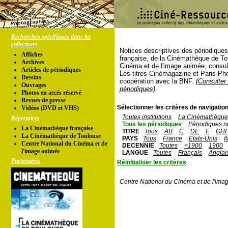
Recherches spécifiques dans les
collections
Notices descriptives des périodique
Affiches
française, de la Cinémathèque de To
Archives
Cinéma et de l'image animée, consul
Articles de périodiques
Les titres Cinémagazine et Paris-Ph
Dessins
coopération avec la BNF.
(Consulter 
Ouvrages
périodiques)
Photos en accés réservé
Revues de presse
Sélectionner les critères de navigation
Vidéos (DVD et VHS)
Toutes institutions
La Cinémathèque 
Répertoires
Tous les périodiques
Périodiques n
La Cinémathèque française
TITRE
Tous
AB
C
DE
F
GHI
La Cinémathèque de Toulouse
PAYS
Tous
France
Etats-Unis
I
Centre National du Cinéma et de
DECENNIE
Toutes
<1900
1900
l'image animée
LANGUE
Toutes
Français
Anglai
Partenaires
Réinitialiser les critères
Centre National du Cinéma et de l'ima