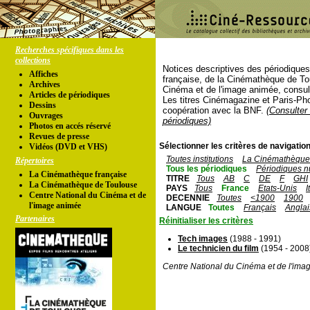
Recherches spécifiques dans les
collections
Notices descriptives des périodique
Affiches
française, de la Cinémathèque de To
Archives
Cinéma et de l'image animée, consul
Articles de périodiques
Les titres Cinémagazine et Paris-Ph
Dessins
coopération avec la BNF.
(Consulter 
Ouvrages
périodiques)
Photos en accés réservé
Revues de presse
Sélectionner les critères de navigation
Vidéos (DVD et VHS)
Toutes institutions
La Cinémathèque 
Répertoires
Tous les périodiques
Périodiques n
La Cinémathèque française
TITRE
Tous
AB
C
DE
F
GHI
La Cinémathèque de Toulouse
PAYS
Tous
France
Etats-Unis
I
Centre National du Cinéma et de
DECENNIE
Toutes
<1900
1900
l'image animée
LANGUE
Toutes
Français
Anglai
Partenaires
Réinitialiser les critères
Tech images
(1988 - 1991)
Le technicien du film
(1954 - 2008
Centre National du Cinéma et de l'ima