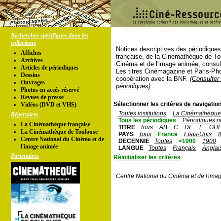
Recherches spécifiques dans les
collections
Notices descriptives des périodique
Affiches
française, de la Cinémathèque de To
Archives
Cinéma et de l'image animée, consul
Articles de périodiques
Les titres Cinémagazine et Paris-Ph
Dessins
coopération avec la BNF.
(Consulter 
Ouvrages
périodiques)
Photos en accés réservé
Revues de presse
Sélectionner les critères de navigation
Vidéos (DVD et VHS)
Toutes institutions
La Cinémathèque 
Répertoires
Tous les périodiques
Périodiques n
La Cinémathèque française
TITRE
Tous
AB
C
DE
F
GHI
La Cinémathèque de Toulouse
PAYS
Tous
France
Etats-Unis
I
Centre National du Cinéma et de
DECENNIE
Toutes
<1900
1900
l'image animée
LANGUE
Toutes
Français
Anglai
Partenaires
Réinitialiser les critères
Centre National du Cinéma et de l'ima