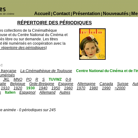
Accueil
Contact
Présentation
Nouveautés
Me
|
|
|
|
RÉPERTOIRE DES PÉRIODIQUES
des collections de la Cinémathèque
ouse et du Centre National du Cinéma et
ès libre ou sur demande. Les titres
 été numérisés en coopération avec la
u répertoire des périodiques)
 :
française
La Cinémathèque de Toulouse
Centre National du Cinéma et de l
umérisés
JKL
MNO
PQ
R
S
TUVWZ
0-9
talie
Belgique
Grde-Bretagne
Espagne
Allemagne
Canada
Suisse
Aut
1910
1920
1930
1940
1950
1960
1970
1980
1990
>2000
s
Italien
Espagnol
Allemand
Autres
ge animée - 0 périodiques sur 245