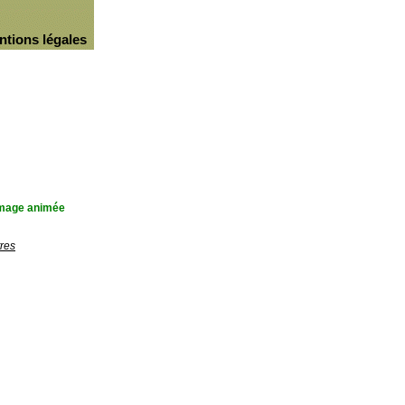
ntions légales
'image animée
res