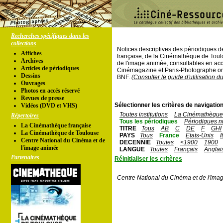
Recherches spécifiques dans les
collections
Notices descriptives des périodiques 
Affiches
française, de la Cinémathèque de Toul
Archives
de l'image animée, consultables en acc
Articles de périodiques
Cinémagazine et Paris-Photographe ont
Dessins
BNF.
(Consulter le guide d'utilisation d
Ouvrages
Photos en accés réservé
Revues de presse
Sélectionner les critères de navigation
Vidéos (DVD et VHS)
Toutes institutions
La Cinémathèque 
Répertoires
Tous les périodiques
Périodiques n
La Cinémathèque française
TITRE
Tous
AB
C
DE
F
GHI
La Cinémathèque de Toulouse
PAYS
Tous
France
Etats-Unis
I
Centre National du Cinéma et de
DECENNIE
Toutes
<1900
1900
l'image animée
LANGUE
Toutes
Français
Anglai
Partenaires
Réinitialiser les critères
Centre National du Cinéma et de l'ima