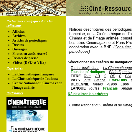
Recherches spécifiques dans les
collections
Notices descriptives des périodique
Affiches
française, de la Cinémathèque de To
Archives
Cinéma et de l'image animée, consul
Articles de périodiques
Les titres Cinémagazine et Paris-Ph
Dessins
coopération avec la BNF.
(Consulter 
Ouvrages
périodiques)
Photos en accés réservé
Revues de presse
Sélectionner les critères de navigation
Vidéos (DVD et VHS)
Toutes institutions
La Cinémathèque 
Répertoires
Tous les périodiques
Périodiques n
La Cinémathèque française
TITRE
Tous
AB
C
DE
F
GHI
La Cinémathèque de Toulouse
PAYS
Tous
France
Etats-Unis
Centre National du Cinéma et de
DECENNIE
Toutes
<1900
1900
l'image animée
LANGUE
Toutes
Français
Angla
Partenaires
Réinitialiser les critères
Centre National du Cinéma et de l'ima