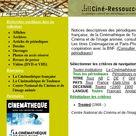
Recherches spécifiques dans les
collections
Notices descriptives des périodique
Affiches
française, de la Cinémathèque de To
Archives
Cinéma et de l'image animée, consul
Articles de périodiques
Les titres Cinémagazine et Paris-Ph
Dessins
coopération avec la BNF.
(Consulter 
Ouvrages
périodiques)
Photos en accés réservé
Revues de presse
Sélectionner les critères de navigation
Vidéos (DVD et VHS)
Toutes institutions
La Cinémathèque 
Répertoires
Tous les périodiques
Périodiques n
La Cinémathèque française
TITRE
Tous
AB
C
DE
F
GHI
La Cinémathèque de Toulouse
PAYS
Tous
France
Etats-Unis
I
Centre National du Cinéma et de
DECENNIE
Toutes
<1900
1900
l'image animée
LANGUE
Toutes
Français
Anglai
Partenaires
Réinitialiser les critères
Trepied
(1968 - )
Centre National du Cinéma et de l'ima