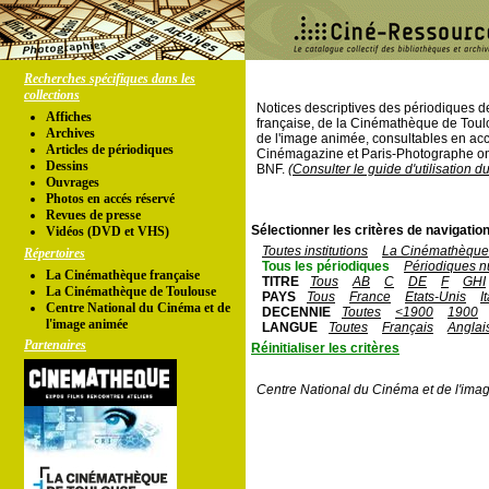
Recherches spécifiques dans les
collections
Notices descriptives des périodiques 
Affiches
française, de la Cinémathèque de Toul
Archives
de l'image animée, consultables en acc
Articles de périodiques
Cinémagazine et Paris-Photographe ont
Dessins
BNF.
(Consulter le guide d'utilisation d
Ouvrages
Photos en accés réservé
Revues de presse
Sélectionner les critères de navigation
Vidéos (DVD et VHS)
Toutes institutions
La Cinémathèque 
Répertoires
Tous les périodiques
Périodiques n
La Cinémathèque française
TITRE
Tous
AB
C
DE
F
GHI
La Cinémathèque de Toulouse
PAYS
Tous
France
Etats-Unis
I
Centre National du Cinéma et de
DECENNIE
Toutes
<1900
1900
l'image animée
LANGUE
Toutes
Français
Anglai
Partenaires
Réinitialiser les critères
Centre National du Cinéma et de l'ima