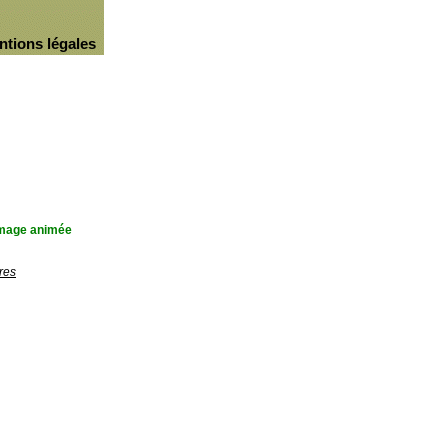
ntions légales
'image animée
res