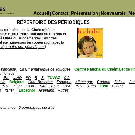
Accueil
Contact
Présentation
Nouveautés
Me
|
|
|
|
RÉPERTOIRE DES PÉRIODIQUES
des collections de la Cinémathèque
ouse et du Centre National du Cinéma et
ès libre ou sur demande. Les titres
 été numérisés en coopération avec la
u répertoire des périodiques)
 :
française
La Cinémathèque de Toulouse
Centre National du Cinéma et de l
umérisés
JKL
MNO
PQ
R
S
TUVWZ
0-9
talie
Belgique
Grde-Bretagne
Espagne
Allemagne
Canada
Suisse
Aut
1910
1920
1930
1940
1950
1960
1970
1980
1990
>2000
s
Italien
Espagnol
Allemand
Autres
ge animée - 0 périodiques sur 245