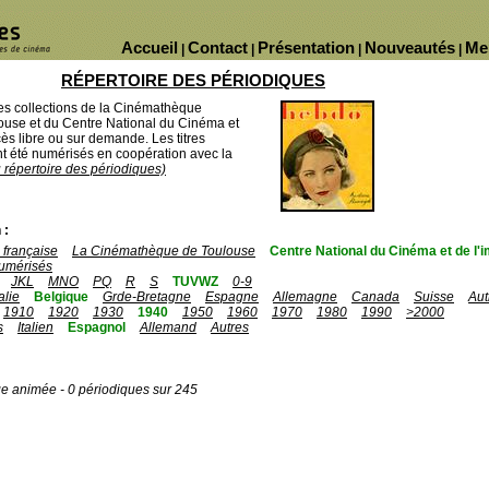
Accueil
Contact
Présentation
Nouveautés
Me
|
|
|
|
RÉPERTOIRE DES PÉRIODIQUES
des collections de la Cinémathèque
ouse et du Centre National du Cinéma et
ès libre ou sur demande. Les titres
 été numérisés en coopération avec la
u répertoire des périodiques)
 :
française
La Cinémathèque de Toulouse
Centre National du Cinéma et de l
umérisés
JKL
MNO
PQ
R
S
TUVWZ
0-9
talie
Belgique
Grde-Bretagne
Espagne
Allemagne
Canada
Suisse
Aut
1910
1920
1930
1940
1950
1960
1970
1980
1990
>2000
s
Italien
Espagnol
Allemand
Autres
ge animée - 0 périodiques sur 245