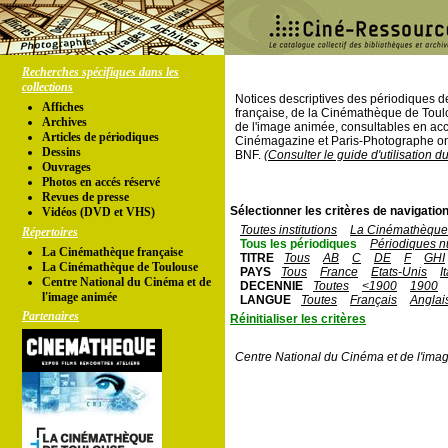
Recherches spécifiques dans les
collections
Notices descriptives des périodiques 
Affiches
française, de la Cinémathèque de Toul
Archives
de l'image animée, consultables en acc
Articles de périodiques
Cinémagazine et Paris-Photographe ont
Dessins
BNF.
(Consulter le guide d'utilisation d
Ouvrages
Photos en accés réservé
Revues de presse
Sélectionner les critères de navigation
Vidéos (DVD et VHS)
Toutes institutions
La Cinémathèque 
Répertoires
Tous les périodiques
Périodiques n
La Cinémathèque française
TITRE
Tous
AB
C
DE
F
GHI
La Cinémathèque de Toulouse
PAYS
Tous
France
Etats-Unis
I
Centre National du Cinéma et de
DECENNIE
Toutes
<1900
1900
l'image animée
LANGUE
Toutes
Français
Anglai
Partenaires
Réinitialiser les critères
Centre National du Cinéma et de l'ima