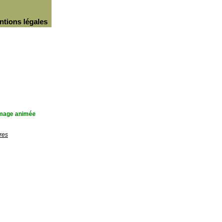
ntions légales
'image animée
res