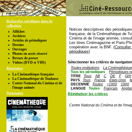
Recherches spécifiques dans les
collections
Notices descriptives des périodique
Affiches
française, de la Cinémathèque de To
Archives
Cinéma et de l'image animée, consul
Articles de périodiques
Les titres Cinémagazine et Paris-Ph
Dessins
coopération avec la BNF.
(Consulter 
Ouvrages
périodiques)
Photos en accés réservé
Revues de presse
Sélectionner les critères de navigation
Vidéos (DVD et VHS)
Toutes institutions
La Cinémathèque 
Répertoires
Tous les périodiques
Périodiques n
La Cinémathèque française
TITRE
Tous
AB
C
DE
F
GHI
La Cinémathèque de Toulouse
PAYS
Tous
France
Etats-Unis
I
Centre National du Cinéma et de
DECENNIE
Toutes
<1900
1900
l'image animée
LANGUE
Toutes
Français
Anglai
Partenaires
Réinitialiser les critères
Centre National du Cinéma et de l'ima