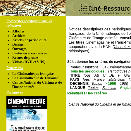
Recherches spécifiques dans les
collections
Notices descriptives des périodique
Affiches
française, de la Cinémathèque de To
Archives
Cinéma et de l'image animée, consul
Articles de périodiques
Les titres Cinémagazine et Paris-Ph
Dessins
coopération avec la BNF.
(Consulter 
Ouvrages
périodiques)
Photos en accés réservé
Revues de presse
Sélectionner les critères de navigation
Vidéos (DVD et VHS)
Toutes institutions
La Cinémathèque 
Répertoires
Tous les périodiques
Périodiques n
La Cinémathèque française
TITRE
Tous
AB
C
DE
F
GHI
La Cinémathèque de Toulouse
PAYS
Tous
France
Etats-Unis
I
Centre National du Cinéma et de
DECENNIE
Toutes
<1900
1900
l'image animée
LANGUE
Toutes
Français
Anglai
Partenaires
Réinitialiser les critères
Centre National du Cinéma et de l'ima