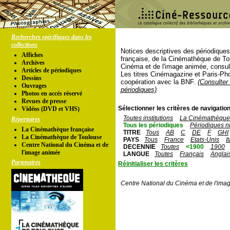
Recherches spécifiques dans les
collections
Notices descriptives des périodique
Affiches
française, de la Cinémathèque de To
Archives
Cinéma et de l'image animée, consul
Articles de périodiques
Les titres Cinémagazine et Paris-Ph
Dessins
coopération avec la BNF.
(Consulter 
Ouvrages
périodiques)
Photos en accés réservé
Revues de presse
Sélectionner les critères de navigation
Vidéos (DVD et VHS)
Toutes institutions
La Cinémathèque 
Répertoires
Tous les périodiques
Périodiques n
La Cinémathèque française
TITRE
Tous
AB
C
DE
F
GHI
La Cinémathèque de Toulouse
PAYS
Tous
France
Etats-Unis
I
Centre National du Cinéma et de
DECENNIE
Toutes
<1900
1900
l'image animée
LANGUE
Toutes
Français
Anglai
Partenaires
Réinitialiser les critères
Centre National du Cinéma et de l'ima