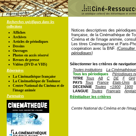
Recherches spécifiques dans les
collections
Notices descriptives des périodique
Affiches
française, de la Cinémathèque de To
Archives
Cinéma et de l'image animée, consul
Articles de périodiques
Les titres Cinémagazine et Paris-Ph
Dessins
coopération avec la BNF.
(Consulter 
Ouvrages
périodiques)
Photos en accés réservé
Revues de presse
Sélectionner les critères de navigation
Vidéos (DVD et VHS)
Toutes institutions
La Cinémathèque 
Répertoires
Tous les périodiques
Périodiques n
La Cinémathèque française
TITRE
Tous
AB
C
DE
F
GHI
La Cinémathèque de Toulouse
PAYS
Tous
France
Etats-Unis
I
Centre National du Cinéma et de
DECENNIE
Toutes
<1900
1900
l'image animée
LANGUE
Toutes
Français
Anglai
Partenaires
Réinitialiser les critères
Centre National du Cinéma et de l'ima