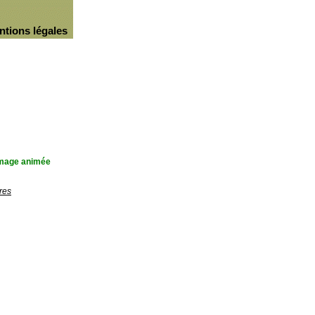
ntions légales
'image animée
res