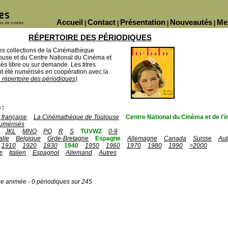
Accueil
Contact
Présentation
Nouveautés
Me
|
|
|
|
RÉPERTOIRE DES PÉRIODIQUES
des collections de la Cinémathèque
ouse et du Centre National du Cinéma et
ès libre ou sur demande. Les titres
 été numérisés en coopération avec la
u répertoire des périodiques)
 :
française
La Cinémathèque de Toulouse
Centre National du Cinéma et de l
umérisés
JKL
MNO
PQ
R
S
TUVWZ
0-9
talie
Belgique
Grde-Bretagne
Espagne
Allemagne
Canada
Suisse
Aut
1910
1920
1930
1940
1950
1960
1970
1980
1990
>2000
s
Italien
Espagnol
Allemand
Autres
ge animée - 0 périodiques sur 245