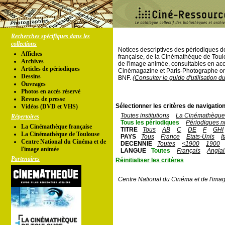
Recherches spécifiques dans les
collections
Notices descriptives des périodiques 
Affiches
française, de la Cinémathèque de Toul
Archives
de l'image animée, consultables en acc
Articles de périodiques
Cinémagazine et Paris-Photographe ont
Dessins
BNF.
(Consulter le guide d'utilisation d
Ouvrages
Photos en accés réservé
Revues de presse
Sélectionner les critères de navigation
Vidéos (DVD et VHS)
Toutes institutions
La Cinémathèque 
Répertoires
Tous les périodiques
Périodiques n
La Cinémathèque française
TITRE
Tous
AB
C
DE
F
GHI
La Cinémathèque de Toulouse
PAYS
Tous
France
Etats-Unis
I
Centre National du Cinéma et de
DECENNIE
Toutes
<1900
1900
l'image animée
LANGUE
Toutes
Français
Anglai
Partenaires
Réinitialiser les critères
Centre National du Cinéma et de l'ima