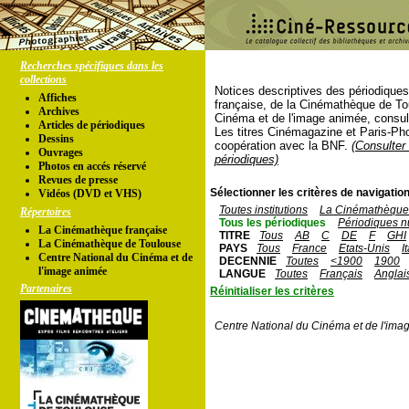
Recherches spécifiques dans les
collections
Notices descriptives des périodique
Affiches
française, de la Cinémathèque de To
Archives
Cinéma et de l'image animée, consul
Articles de périodiques
Les titres Cinémagazine et Paris-Ph
Dessins
coopération avec la BNF.
(Consulter 
Ouvrages
périodiques)
Photos en accés réservé
Revues de presse
Sélectionner les critères de navigation
Vidéos (DVD et VHS)
Toutes institutions
La Cinémathèque 
Répertoires
Tous les périodiques
Périodiques n
La Cinémathèque française
TITRE
Tous
AB
C
DE
F
GHI
La Cinémathèque de Toulouse
PAYS
Tous
France
Etats-Unis
I
Centre National du Cinéma et de
DECENNIE
Toutes
<1900
1900
l'image animée
LANGUE
Toutes
Français
Anglai
Partenaires
Réinitialiser les critères
Centre National du Cinéma et de l'ima