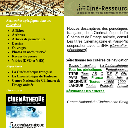
Recherches spécifiques dans les
collections
Notices descriptives des périodique
Affiches
française, de la Cinémathèque de To
Archives
Cinéma et de l'image animée, consul
Articles de périodiques
Les titres Cinémagazine et Paris-Ph
Dessins
coopération avec la BNF.
(Consulter 
Ouvrages
périodiques)
Photos en accés réservé
Revues de presse
Sélectionner les critères de navigation
Vidéos (DVD et VHS)
Toutes institutions
La Cinémathèque 
Répertoires
Tous les périodiques
Périodiques n
La Cinémathèque française
TITRE
Tous
AB
C
DE
F
GHI
La Cinémathèque de Toulouse
PAYS
Tous
France
Etats-Unis
I
Centre National du Cinéma et de
DECENNIE
Toutes
<1900
1900
l'image animée
LANGUE
Toutes
Français
Anglai
Partenaires
Réinitialiser les critères
Centre National du Cinéma et de l'ima