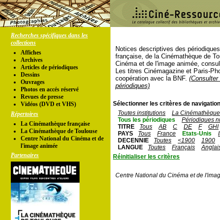
Recherches spécifiques dans les
collections
Notices descriptives des périodique
Affiches
française, de la Cinémathèque de To
Archives
Cinéma et de l'image animée, consul
Articles de périodiques
Les titres Cinémagazine et Paris-Ph
Dessins
coopération avec la BNF.
(Consulter 
Ouvrages
périodiques)
Photos en accés réservé
Revues de presse
Sélectionner les critères de navigation
Vidéos (DVD et VHS)
Toutes institutions
La Cinémathèque 
Répertoires
Tous les périodiques
Périodiques n
La Cinémathèque française
TITRE
Tous
AB
C
DE
F
GHI
La Cinémathèque de Toulouse
PAYS
Tous
France
Etats-Unis
Centre National du Cinéma et de
DECENNIE
Toutes
<1900
1900
l'image animée
LANGUE
Toutes
Français
Anglai
Partenaires
Réinitialiser les critères
Centre National du Cinéma et de l'ima