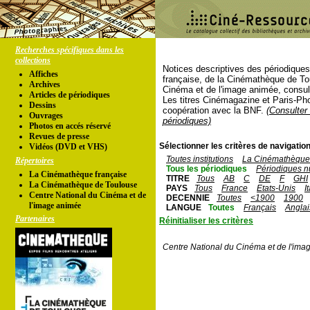
Recherches spécifiques dans les
collections
Notices descriptives des périodique
Affiches
française, de la Cinémathèque de To
Archives
Cinéma et de l'image animée, consul
Articles de périodiques
Les titres Cinémagazine et Paris-Ph
Dessins
coopération avec la BNF.
(Consulter 
Ouvrages
périodiques)
Photos en accés réservé
Revues de presse
Sélectionner les critères de navigation
Vidéos (DVD et VHS)
Toutes institutions
La Cinémathèque 
Répertoires
Tous les périodiques
Périodiques n
La Cinémathèque française
TITRE
Tous
AB
C
DE
F
GHI
La Cinémathèque de Toulouse
PAYS
Tous
France
Etats-Unis
I
Centre National du Cinéma et de
DECENNIE
Toutes
<1900
1900
l'image animée
LANGUE
Toutes
Français
Anglai
Partenaires
Réinitialiser les critères
Centre National du Cinéma et de l'ima