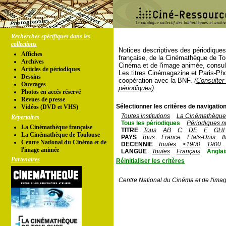
Recherches spécifiques dans les
collections
Notices descriptives des périodique
Affiches
française, de la Cinémathèque de To
Archives
Cinéma et de l'image animée, consul
Articles de périodiques
Les titres Cinémagazine et Paris-Ph
Dessins
coopération avec la BNF.
(Consulter 
Ouvrages
périodiques)
Photos en accés réservé
Revues de presse
Sélectionner les critères de navigation
Vidéos (DVD et VHS)
Toutes institutions
La Cinémathèque 
Répertoires
Tous les périodiques
Périodiques n
La Cinémathèque française
TITRE
Tous
AB
C
DE
F
GHI
La Cinémathèque de Toulouse
PAYS
Tous
France
Etats-Unis
I
Centre National du Cinéma et de
DECENNIE
Toutes
<1900
1900
l'image animée
LANGUE
Toutes
Français
Anglai
Partenaires
Réinitialiser les critères
Centre National du Cinéma et de l'ima