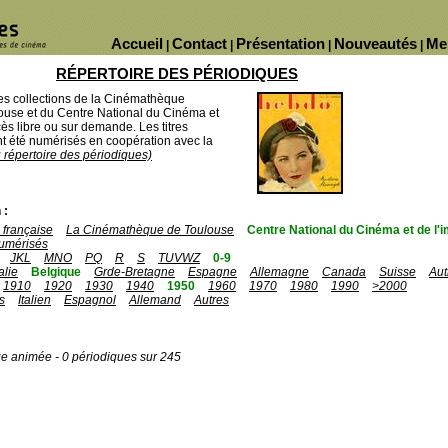
Accueil
Contact
Présentation
Nouveautés
Me
|
|
|
|
RÉPERTOIRE DES PÉRIODIQUES
des collections de la Cinémathèque
ouse et du Centre National du Cinéma et
ès libre ou sur demande. Les titres
 été numérisés en coopération avec la
u répertoire des périodiques)
 :
française
La Cinémathèque de Toulouse
Centre National du Cinéma et de l
umérisés
JKL
MNO
PQ
R
S
TUVWZ
0-9
talie
Belgique
Grde-Bretagne
Espagne
Allemagne
Canada
Suisse
Aut
1910
1920
1930
1940
1950
1960
1970
1980
1990
>2000
s
Italien
Espagnol
Allemand
Autres
ge animée - 0 périodiques sur 245