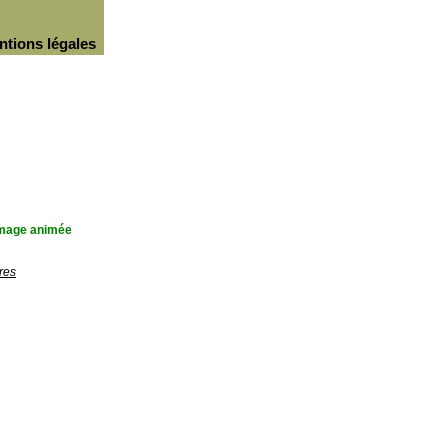
ntions légales
'image animée
res