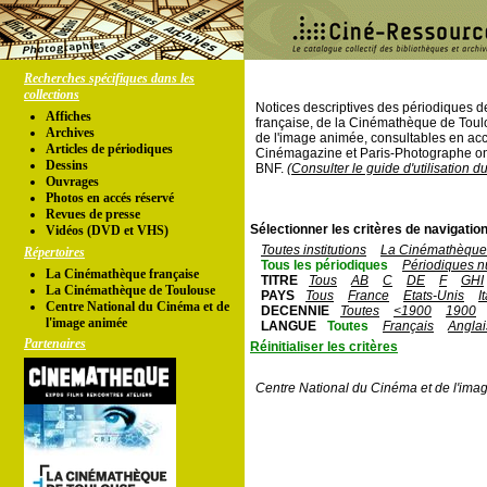
Recherches spécifiques dans les
collections
Notices descriptives des périodiques 
Affiches
française, de la Cinémathèque de Toul
Archives
de l'image animée, consultables en acc
Articles de périodiques
Cinémagazine et Paris-Photographe ont
Dessins
BNF.
(Consulter le guide d'utilisation d
Ouvrages
Photos en accés réservé
Revues de presse
Sélectionner les critères de navigation
Vidéos (DVD et VHS)
Toutes institutions
La Cinémathèque 
Répertoires
Tous les périodiques
Périodiques n
La Cinémathèque française
TITRE
Tous
AB
C
DE
F
GHI
La Cinémathèque de Toulouse
PAYS
Tous
France
Etats-Unis
I
Centre National du Cinéma et de
DECENNIE
Toutes
<1900
1900
l'image animée
LANGUE
Toutes
Français
Anglai
Partenaires
Réinitialiser les critères
Centre National du Cinéma et de l'ima