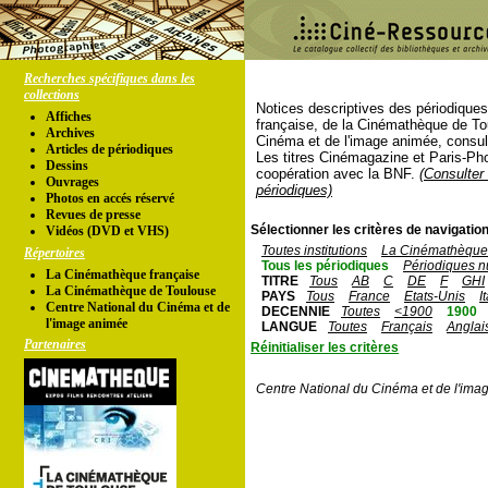
Recherches spécifiques dans les
collections
Notices descriptives des périodique
Affiches
française, de la Cinémathèque de To
Archives
Cinéma et de l'image animée, consul
Articles de périodiques
Les titres Cinémagazine et Paris-Ph
Dessins
coopération avec la BNF.
(Consulter 
Ouvrages
périodiques)
Photos en accés réservé
Revues de presse
Sélectionner les critères de navigation
Vidéos (DVD et VHS)
Toutes institutions
La Cinémathèque 
Répertoires
Tous les périodiques
Périodiques n
La Cinémathèque française
TITRE
Tous
AB
C
DE
F
GHI
La Cinémathèque de Toulouse
PAYS
Tous
France
Etats-Unis
I
Centre National du Cinéma et de
DECENNIE
Toutes
<1900
1900
l'image animée
LANGUE
Toutes
Français
Anglai
Partenaires
Réinitialiser les critères
Centre National du Cinéma et de l'ima